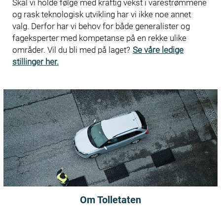
Skal vi holde følge med kraftig vekst i varestrømmene
fageksperter
aktiviteter
og rask teknologisk utvikling har vi ikke noe annet
med
utenom
valg. Derfor har vi behov for både generalister og
kompetanse på
arbeidssituasjoner.
fageksperter med kompetanse på en rekke ulike
en rekke ulike
Les mer om
områder. Vil du bli med på laget?
Se våre ledige
områder. Vi har
hvordan det er å
stillinger her.
også flere
være ansatt i
karriere- og
Tolletaten
.
utviklingsmuligheter
for personlig
kompetanseutvikling.
Om Tolletaten