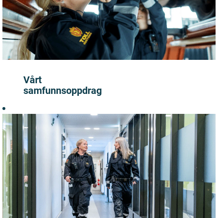
Vårt
samfunnsoppdrag
Vi er til stede fra
nord til sør. På
båt, langs veien
og til fots. Vi
sikrer at kritiske,
og mindre
kritiske,
produkter
kommer inn til