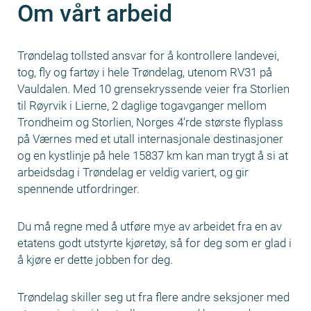
Om vårt arbeid
Trøndelag tollsted ansvar for å kontrollere landevei,
tog, fly og fartøy i hele Trøndelag, utenom RV31 på
Vauldalen. Med 10 grensekryssende veier fra Storlien
til Røyrvik i Lierne, 2 daglige togavganger mellom
Trondheim og Storlien, Norges 4’rde største flyplass
på Værnes med et utall internasjonale destinasjoner
og en kystlinje på hele 15837 km kan man trygt å si at
arbeidsdag i Trøndelag er veldig variert, og gir
spennende utfordringer.
Du må regne med å utføre mye av arbeidet fra en av
etatens godt utstyrte kjøretøy, så for deg som er glad i
å kjøre er dette jobben for deg.
Trøndelag skiller seg ut fra flere andre seksjoner med