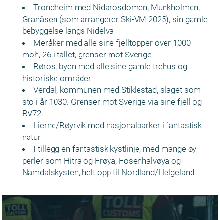
Trondheim med Nidarosdomen, Munkholmen,
Granåsen (som arrangerer Ski-VM 2025), sin gamle
bebyggelse langs Nidelva
Meråker med alle sine fjelltopper over 1000
moh, 26 i tallet, grenser mot Sverige
Røros, byen med alle sine gamle trehus og
historiske områder
Verdal, kommunen med Stiklestad, slaget som
sto i år 1030. Grenser mot Sverige via sine fjell og
RV72.
Lierne/Røyrvik med nasjonalparker i fantastisk
natur
I tillegg en fantastisk kystlinje, med mange øy
perler som Hitra og Frøya, Fosenhalvøya og
Namdalskysten, helt opp til Nordland/Helgeland