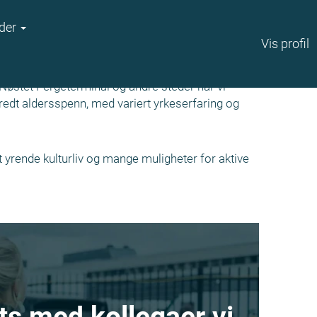
der
Vis profil
Nøstet Fergeterminal og andre steder når vi
redt aldersspenn, med variert yrkeserfaring og
et yrende kulturliv og mange muligheter for aktive
ats med kollegaer vi