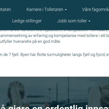
etaten
Karriere i Tolletaten
Våre fagområ
land
Ledige stillinger
Jobb som toller
nen driver kontroll ved flyplassen, småflyplasser i området, 
 sammensetning av erfaring og kompetanse med tollere i ett b
fyller hverandre på en god måte.
 7 fjell. Byen har flotte turmuligheter langs fjell og fjord, 
 å gjøre en ordentlig inns