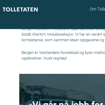
Om Toll
Bergen Lufthavn Fles
Bergen Lufthavn Flesland er oppmøtested. Seksjo
bistår Maritim Innsatsseksjon. Vi har en variert
kompetanse, som sammen løser oppgavene og ut
Bergen er Vestlandets hovedstad og byen mellom de
opplevelser. Husk regntøy!
«Vi går på jobb for