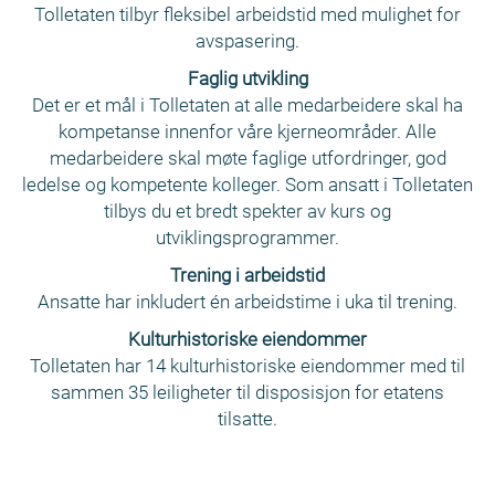
om nye
systemer. Jeg
Tolletaten tilbyr fleksibel arbeidstid med mulighet for
kompetansetiltak,
syns det er
avspasering.
til å grave meg
veldig
Faglig utvikling
ned i
motiverende å
Det er et mål i Tolletaten at alle medarbeidere skal ha
produksjon,
organisere
kompetanse innenfor våre kjerneområder. Alle
design og små
tverrfaglige
medarbeidere skal møte faglige utfordringer, god
detaljer. Det er
team som
ledelse og kompetente kolleger. Som ansatt i Tolletaten
motiverende å
jobber tett
tilbys du et bredt spekter av kurs og
hjelpe brukerne
sammen om å
utviklingsprogrammer.
våre til å forstå
bygge nye
Trening i arbeidstid
kompliserte
digitale
Ansatte har inkludert én arbeidstime i uka til trening.
prosesser og
løsninger. Vi
regelverk, og å
Kulturhistoriske eiendommer
bygger nå blant
være med på å
Tolletaten har 14 kulturhistoriske eiendommer med til
annet svært
gjøre andre
sammen 35 leiligheter til disposisjon for etatens
spennende
menneskers
tilsatte.
løsninger som
arbeidshverdag
skal analysere
litt enklere.
store digitale