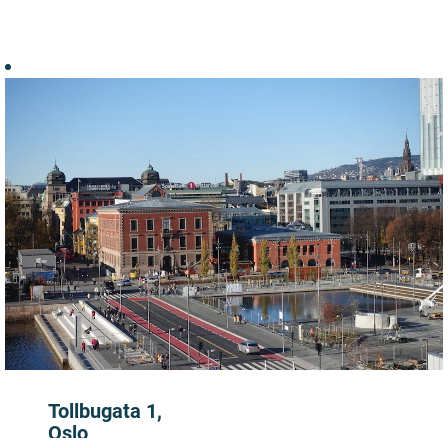
datastrømmer
om all
varetransport
over grensen og
gjøre oss enda
smartere i hvem
vi kontrollerer. Å
jobbe med ny
teknologi
sammen med
dyktige kolleger
om et viktig
samfunnsoppdrag
gir stor mening i
arbeidshverdagen.
Tollbugata 1,
Oslo