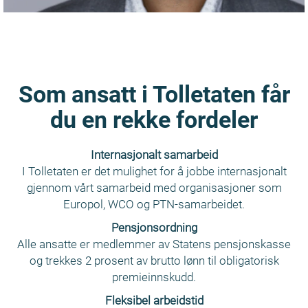
Jeg jobber også
jeg får lov til å
med å sikre en
jobbe sammen
korrekt og
med så mange
effektiv
dyktige
innførsel av
kollegaer. Jeg
Som ansatt i Tolletaten får
lovlige varer.
har utdanning i
du en rekke fordeler
Min
pedagogikk og
arbeidshverdag
design, og
er variert og
Jan Erik,
arbeider med
Internasjonalt samarbeid
innholdsrik.
divisjonsdirektør
I Tolletaten er det mulighet for å jobbe internasjonalt
utvikling av e-
Som toller er du
IT
gjennom vårt samarbeid med organisasjoner som
læring til
en del av et
Europol, WCO og PTN-samarbeidet.
næringslivet.
Divisjonsdirektør
arbeidsmiljø
Arbeidsoppgavene
Pensjonsordning
for IT-divisjonen
med masse
mine er ulike, og
Alle ansatte er medlemmer av Statens pensjonskasse
erfaring,
kan være alt fra
og trekkes 2 prosent av brutto lønn til obligatorisk
Som IT-direktør
intuisjon og
å lede
premieinnskudd.
har jeg ansvar
kompetanse.
oppstartsmøter
for alle etatens
Fleksibel arbeidstid