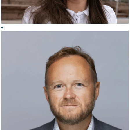
tollsted,
Grensedivisjonen
Jeg jobber som
toller på en av
Norges største
grenseoverganger.
Jobben min går
blant annet ut på
å avdekke
ulovlig innførsel
Karina,
av
rådgiver
restriksjonsbelagte
varer som for
Rådgiver i
eksempel
brukerdialogavdelingen,
narkotika, våpen
vareførselsdivisjonen
og
dopingmidler.
Det beste er at