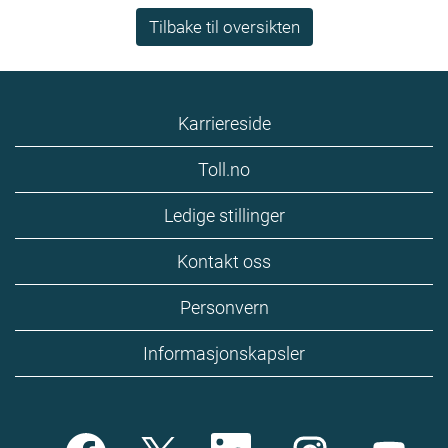
Tilbake til oversikten
Karriereside
Toll.no
Ledige stillinger
Kontakt oss
Personvern
Informasjonskapsler
Å
Å
Å
Å
Å