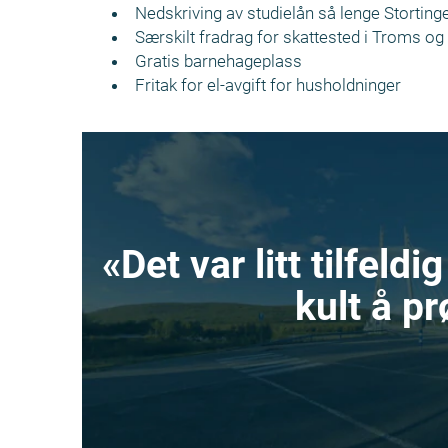
Nedskriving av studielån så lenge Stortin
Særskilt fradrag for skattested i Troms o
Gratis barnehageplass
Fritak for el-avgift for husholdninger
«Det var litt tilfeld
kult å p