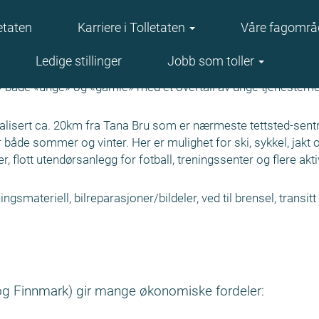
etaten
Karriere i Tolletaten
Våre fagområ
Ledige stillinger
Jobb som toller
 av både «unge» og «gamle» med et overtall av unge tjenestem
alisert ca. 20km fra Tana Bru som er nærmeste tettsted-sentr
både sommer og vinter. Her er mulighet for ski, sykkel, jakt og
, flott utendørsanlegg for fotball, treningssenter og flere akti
ngsmateriell, bilreparasjoner/bildeler, ved til brensel, transitt 
og Finnmark) gir mange økonomiske fordeler: