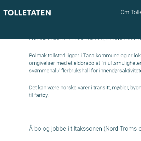
Om Toll
Polmak tollsted
Polmak tollsted er et lite tollsted, sammensatt
Polmak tollsted ligger i Tana kommune og er lok
omgivelser med et eldorado at friluftsmuligheter 
svømmehall/ flerbrukshall for innendørsaktiviteter
Det kan være norske varer i transitt, møbler, bygni
til fartøy.
Å bo og jobbe i tiltakssonen (Nord-Troms 