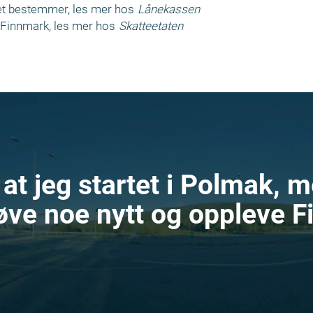
get bestemmer, les mer hos
Lånekassen
g Finnmark, les mer hos
Skatteetaten
ig at jeg startet i Polmak,
røve noe nytt og oppleve 