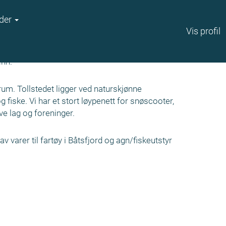
der
Vis profil
enn.
um. Tollstedet ligger ved naturskjønne
 fiske. Vi har et stort løypenett for snøscooter,
ve lag og foreninger.
av varer til fartøy i Båtsfjord og agn/fiskeutstyr