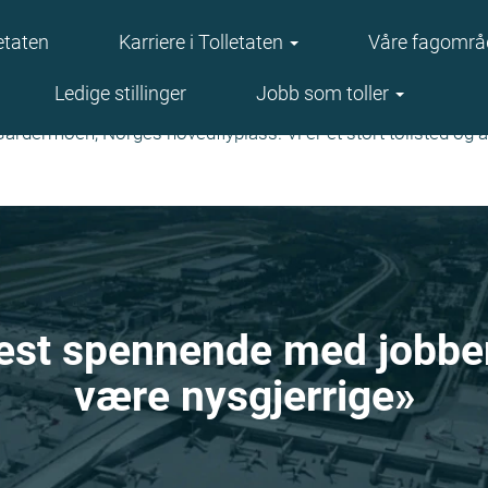
etaten
Karriere i Tolletaten
Våre fagområ
Ledige stillinger
Jobb som toller
 Gardermoen, Norges hovedflyplass. Vi er et stort tollsted o
st spennende med jobben e
være nysgjerrige»