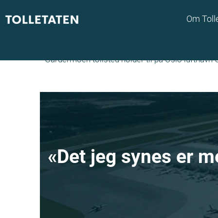
Om Toll
Gardermoen tollsted
Gardermoen tollsted holder til på Oslo lufthavn
«Det jeg synes er me