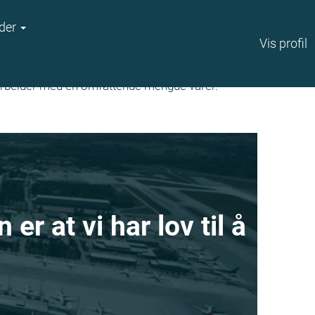
der
Vis profil
g arbeider med en omfattende mengde varer.
r at vi har lov til å