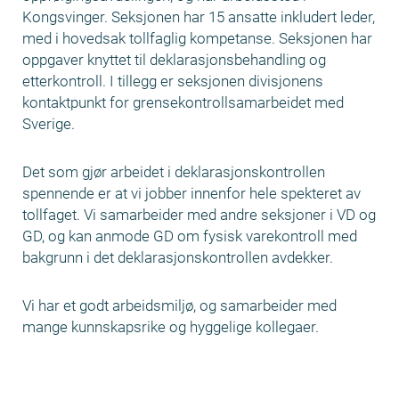
Kongsvinger. Seksjonen har 15 ansatte inkludert leder,
med i hovedsak tollfaglig kompetanse. Seksjonen har
oppgaver knyttet til deklarasjonsbehandling og
etterkontroll. I tillegg er seksjonen divisjonens
kontaktpunkt for grensekontrollsamarbeidet med
Sverige.
Det som gjør arbeidet i deklarasjonskontrollen
spennende er at vi jobber innenfor hele spekteret av
tollfaget. Vi samarbeider med andre seksjoner i VD og
GD, og kan anmode GD om fysisk varekontroll med
bakgrunn i det deklarasjonskontrollen avdekker.
Vi har et godt arbeidsmiljø, og samarbeider med
mange kunnskapsrike og hyggelige kollegaer.