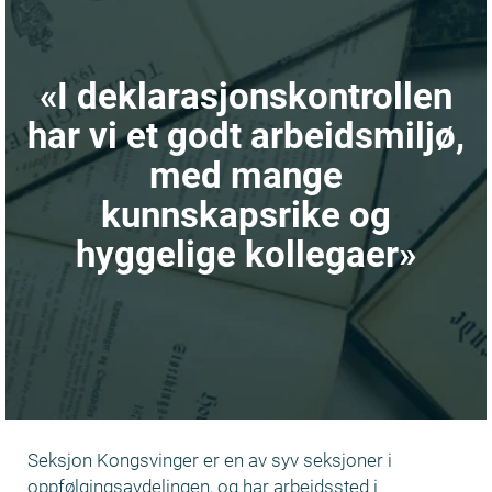
«I deklarasjonskontrollen
har vi et godt arbeidsmiljø,
med mange
kunnskapsrike og
hyggelige kollegaer»
Seksjon Kongsvinger er en av syv seksjoner i
oppfølgingsavdelingen, og har arbeidssted i